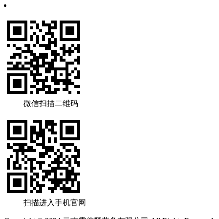
微信扫描二维码
扫描进入手机官网