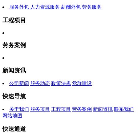
服务外包
人力资源服务
薪酬外包
劳务服务
工程项目
劳务案例
新闻资讯
公司新闻
服务动态
政策法规
党群建设
快速导航
关于我们
服务项目
工程项目
劳务案例
新闻资讯
联系我们
网站地图
快速通道