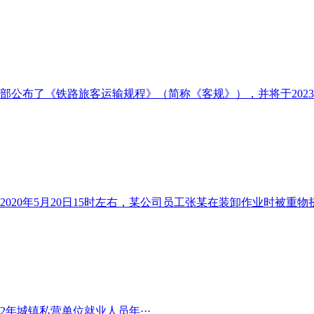
布了《铁路旅客运输规程》（简称《客规》），并将于2023年1
20年5月20日15时左右，某公司员工张某在装卸作业时被重物挤压
22年城镇私营单位就业人员年···