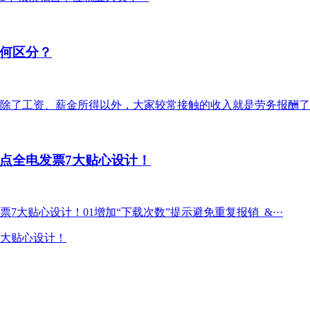
何区分？
除了工资、薪金所得以外，大家较常接触的收入就是劳务报酬了。
点全电发票7大贴心设计！
大贴心设计！01增加“下载次数”提示避免重复报销 &···