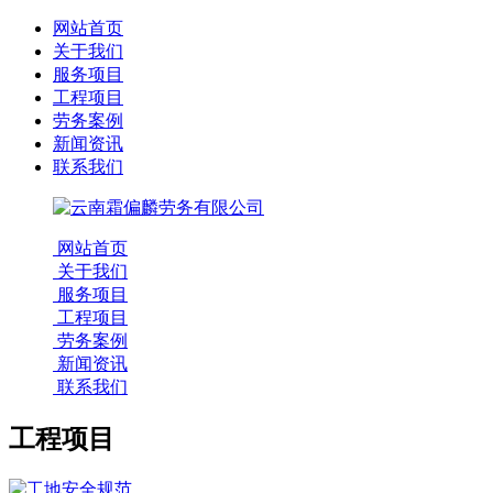
网站首页
关于我们
服务项目
工程项目
劳务案例
新闻资讯
联系我们
网站首页
关于我们
服务项目
工程项目
劳务案例
新闻资讯
联系我们
工程项目