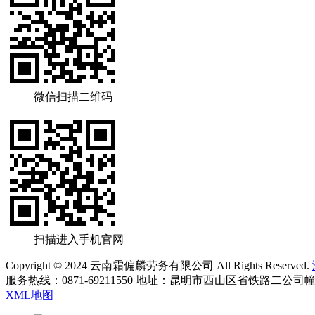
微信扫描二维码
扫描进入手机官网
Copyright © 2024 云南霜偏麟劳务有限公司 All Rights Reserved.
服务热线：0871-69211550 地址：昆明市西山区省铁路二公司幢
XML地图