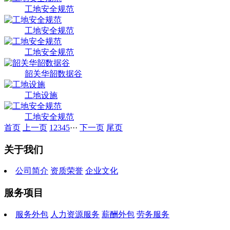
工地安全规范
工地安全规范
工地安全规范
韶关华韶数据谷
工地设施
工地安全规范
首页
上一页
1
2
3
4
5
···
下一页
尾页
关于我们
公司简介
资质荣誉
企业文化
服务项目
服务外包
人力资源服务
薪酬外包
劳务服务